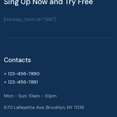
Sing Up Now and Try Free
[mc4wp_form id="266"]
Contacts
+ 123-456-7890
+ 123-456-7891
Mon - Sun: 10am - 10pm
670 Lafayette Ave, Brooklyn, NY 11216