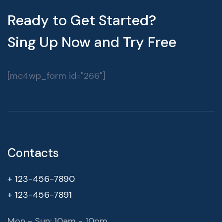
Ready to Get Started?
Sing Up Now and Try Free
[mc4wp_form id="266"]
Contacts
+ 123-456-7890
+ 123-456-7891
Mon - Sun: 10am - 10pm