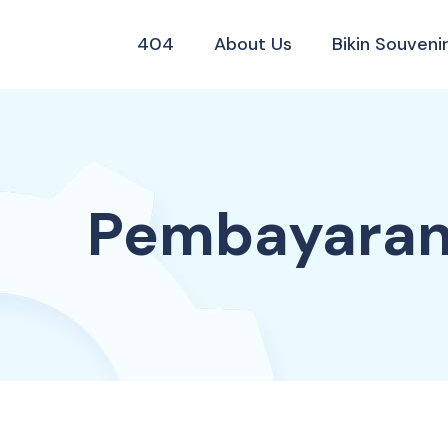
404
About Us
Bikin Souvenir
Pembayara